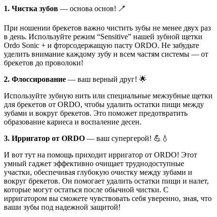
1. Чистка зубов
— основа основ! 🪥
При ношении брекетов важно чистить зубы не менее двух раз
в день. Используйте режим “Sensitive” нашей зубной щетки
Ordo Sonic + и фторсодержащую пасту ORDO. Не забудьте
уделить внимание каждому зубу и всем частям системы — от
брекетов до проволоки!
2. Флоссирование
— ваш верный друг! 🌟
Используйте зубную нить или специальные межзубные щетки
для брекетов от ORDO, чтобы удалить остатки пищи между
зубами и вокруг брекетов. Это поможет предотвратить
образование кариеса и воспаление десен.
3. Ирригатор от ORDO
— ваш супергерой! 💪💧
И вот тут на помощь приходит ирригатор от ORDO! Этот
умный гаджет эффективно очищает труднодоступные
участки, обеспечивая глубокую очистку между зубами и
вокруг брекетов. Он помогает удалить остатки пищи и налет,
которые могут остаться после обычной чистки. С
ирригатором вы сможете чувствовать себя уверенно, зная, что
ваши зубы под надежной защитой!